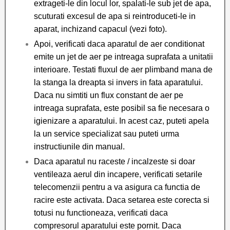
extrageti-le din locul lor, spalati-le sub jet de apa,
scuturati excesul de apa si reintroduceti-le in
aparat, inchizand capacul (vezi foto).
Apoi, verificati daca aparatul de aer conditionat
emite un jet de aer pe intreaga suprafata a unitatii
interioare. Testati fluxul de aer plimband mana de
la stanga la dreapta si invers in fata aparatului.
Daca nu simtiti un flux constant de aer pe
intreaga suprafata, este posibil sa fie necesara o
igienizare a aparatului. In acest caz, puteti apela
la un service specializat sau puteti urma
instructiunile din manual.
Daca aparatul nu raceste / incalzeste si doar
ventileaza aerul din incapere, verificati setarile
telecomenzii pentru a va asigura ca functia de
racire este activata. Daca setarea este corecta si
totusi nu functioneaza, verificati daca
compresorul aparatului este pornit. Daca