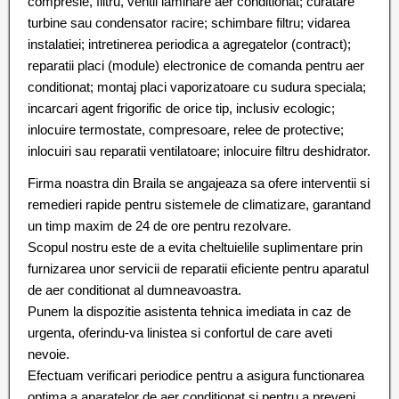
compresie, filtru, ventil laminare aer conditionat; curatare
turbine sau condensator racire; schimbare filtru; vidarea
instalatiei; intretinerea periodica a agregatelor (contract);
reparatii placi (module) electronice de comanda pentru aer
conditionat; montaj placi vaporizatoare cu sudura speciala;
incarcari agent frigorific de orice tip, inclusiv ecologic;
inlocuire termostate, compresoare, relee de protective;
inlocuiri sau reparatii ventilatoare; inlocuire filtru deshidrator.
Firma noastra din Braila se angajeaza sa ofere interventii si
remedieri rapide pentru sistemele de climatizare, garantand
un timp maxim de 24 de ore pentru rezolvare.
Scopul nostru este de a evita cheltuielile suplimentare prin
furnizarea unor servicii de reparatii eficiente pentru aparatul
de aer conditionat al dumneavoastra.
Punem la dispozitie asistenta tehnica imediata in caz de
urgenta, oferindu-va linistea si confortul de care aveti
nevoie.
Efectuam verificari periodice pentru a asigura functionarea
optima a aparatelor de aer conditionat si pentru a preveni