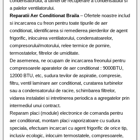
condensatorului, a tavitei de recuperare a condensatului si
a palelor ventilatorului.
Reparatii Aer Conditionat Braila
– Ofertele noastre includ
si incarcarea cu freon pentru toate tipurile de aer
conditionat, identificarea si remedierea pierderilor de agent
frigorific, inlocuirea ventilatorului, condensatoarelor,
compresorului/motorului, relee termice de pornire,
termostatelor, filtrelor de umiditate.
De asemenea, ne ocupam de incarcarea freonului pentru
compresoarele aparatelor de aer conditionat : 9000BTU,
12000 BTU, etc, sudura tevilor de aspiratie, compresie,
filtru, ventil laminare aer conditionat, curatarea turbinelor
sau a condensatorului de racire, schimbarea filtrelor,
vidarea instalatiei si intretinerea periodica a agregatelor prin
intermediul unui contract.
Reparam placi (module) electronice de comanda pentru
aer conditionat, montam placi vaporizatoare cu sudura
speciala, efectuam incarcari cu agent frigorific de orice tip,
inclusiv ecologic, inlocuim termostatele, compresoarele,