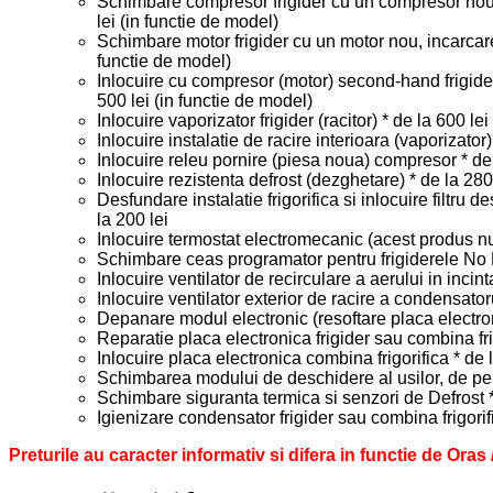
Schimbare compresor frigider cu un compresor nou,
lei (in functie de model)
Schimbare motor frigider cu un motor nou, incarcare
functie de model)
Inlocuire cu compresor (motor) second-hand frigide
500 lei (in functie de model)
Inlocuire vaporizator frigider (racitor) * de la 600 le
Inlocuire instalatie de racire interioara (vaporizator)
Inlocuire releu pornire (piesa noua) compresor * de 
Inlocuire rezistenta defrost (dezghetare) * de la 280
Desfundare instalatie frigorifica si inlocuire filtru
la 200 lei
Inlocuire termostat electromecanic (acest produs nu
Schimbare ceas programator pentru frigiderele No F
Inlocuire ventilator de recirculare a aerului in incinta
Inlocuire ventilator exterior de racire a condensatoru
Depanare modul electronic (resoftare placa electron
Reparatie placa electronica frigider sau combina frig
Inlocuire placa electronica combina frigorifica * de
Schimbarea modului de deschidere al usilor, de pe 
Schimbare siguranta termica si senzori de Defrost *
Igienizare condensator frigider sau combina frigorifi
Preturile au caracter informativ si difera in functie de Oras 