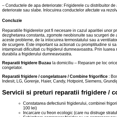
– Conductele de apa deteriorate: Frigiderele cu distribuitor d
deteriorate sau slabe. Inlocuirea conductelor afectate va rezo
Concluzie
Reparatiile frigiderelor pot fi necesare in cazul aparitiei uno
dezghetarea constanta, zgomote neobisnuite sau scurgeri de apa.
aceste probleme, de la inlocuirea termostatului sau a ventilat
de scurgere. Este important sa actionati cu promptitudine si sa s
intampinati dificultati cu frigiderul dumneavoastra. Prin luarea 
durabila a frigiderului dumneavoastra.
Reparatii frigidere Buzau
la domiciliu – Reparam pe loc orice
congelator.
Reparatii frigidere / congelatoare
/ Combine frigorifice
: Bos
Indesit, LG, Gorenje, Haier, Candy, Hotpoint, Siemens, Grundi
Servicii si preturi reparatii frigidere /
Constatarea defectiunii frigiderului, combinei frigor
100 lei)
Incarcare cu freon ecologic (care nu distruge stratul