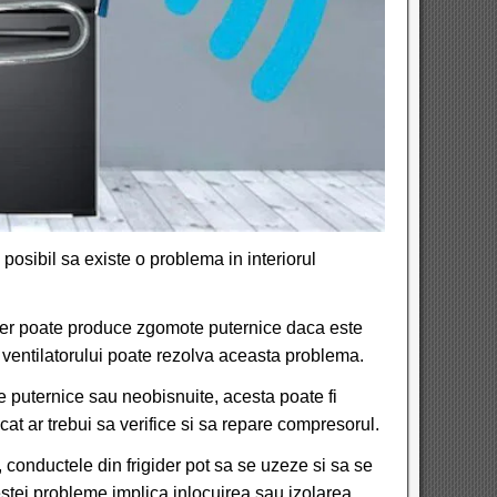
posibil sa existe o problema in interiorul
igider poate produce zgomote puternice daca este
 ventilatorului poate rezolva aceasta problema.
uternice sau neobisnuite, acesta poate fi
cat ar trebui sa verifice si sa repare compresorul.
 conductele din frigider pot sa se uzeze si sa se
stei probleme implica inlocuirea sau izolarea