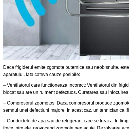
Daca frigiderul emite zgomote puternice sau neobisnuite, este 
aparatului. Iata cateva cauze posibile:
– Ventilatorul care functioneaza incorect: Ventilatorul din fr
blocat sau are un rulment defectuos. Curatarea sau inlocuirea
– Compresorul zgomotos: Daca compresorul produce zgomote p
semnul unei defectiuni majore. In acest caz, un tehnician califi
– Conductele de apa sau de refrigerant care se freaca: In timp,
frece intre ele, provocand zgomote neplacute. Rezolvarea ace