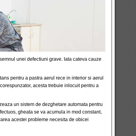
 semnul unei defectiuni grave. Iata cateva cauze
 etans pentru a pastra aerul rece in interior si aerul
e corespunzator, acesta trebuie inlocuit pentru a
lizeaza un sistem de dezghetare automata pentru
efectuos, gheata se va acumula in mod constant,
varea acestei probleme necesita de obicei