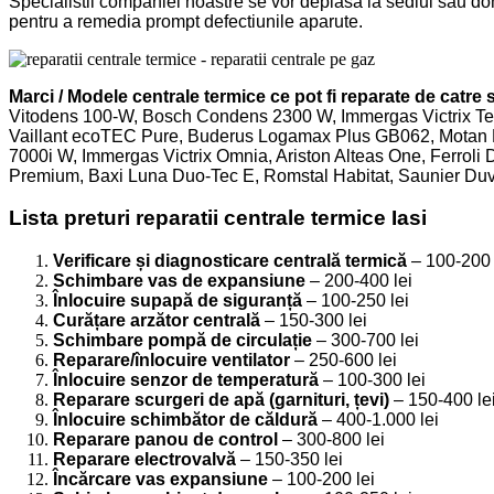
Specialistii companiei noastre se vor deplasa la sediul sau dom
pentru a remedia prompt defectiunile aparute.
Marci / Modele centrale termice ce pot fi reparate de catre s
Vitodens 100-W, Bosch Condens 2300 W, Immergas Victrix Ter
Vaillant ecoTEC Pure, Buderus Logamax Plus GB062, Mota
7000i W, Immergas Victrix Omnia, Ariston Alteas One, Ferroli
Premium, Baxi Luna Duo-Tec E, Romstal Habitat, Saunier Duv
Lista preturi reparatii centrale termice Iasi
Verificare și diagnosticare centrală termică
– 100-200 
Schimbare vas de expansiune
– 200-400 lei
Înlocuire supapă de siguranță
– 100-250 lei
Curățare arzător centrală
– 150-300 lei
Schimbare pompă de circulație
– 300-700 lei
Reparare/înlocuire ventilator
– 250-600 lei
Înlocuire senzor de temperatură
– 100-300 lei
Reparare scurgeri de apă (garnituri, țevi)
– 150-400 le
Înlocuire schimbător de căldură
– 400-1.000 lei
Reparare panou de control
– 300-800 lei
Reparare electrovalvă
– 150-350 lei
Încărcare vas expansiune
– 100-200 lei