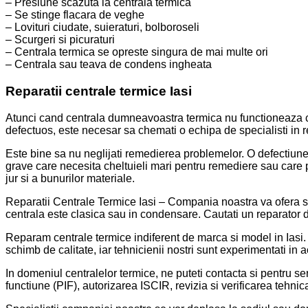
– Presiune scazuta la centrala termica
– Se stinge flacara de veghe
– Lovituri ciudate, suieraturi, bolboroseli
– Scurgeri si picuraturi
– Centrala termica se opreste singura de mai multe ori
– Centrala sau teava de condens ingheata
Reparatii centrale termice Iasi
Atunci cand centrala dumneavoastra termica nu functioneaza c
defectuos, este necesar sa chemati o echipa de specialisti in re
Este bine sa nu neglijati remedierea problemelor. O defectiune
grave care necesita cheltuieli mari pentru remediere sau care 
jur si a bunurilor materiale.
Reparatii Centrale Termice Iasi – Compania noastra va ofera serv
centrala este clasica sau in condensare. Cautati un reparator 
Reparam centrale termice indiferent de marca si model in Iasi.
schimb de calitate, iar tehnicienii nostri sunt experimentati in 
In domeniul centralelor termice, ne puteti contacta si pentru se
functiune (PIF), autorizarea ISCIR, revizia si verificarea tehni