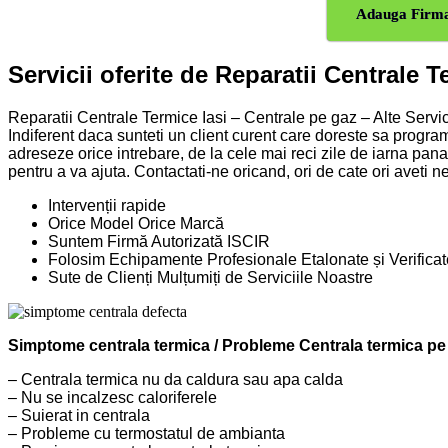
Adauga Firma
Servicii oferite de Reparatii Centrale T
Reparatii Centrale Termice Iasi – Centrale pe gaz – Alte Servic
Indiferent daca sunteti un client curent care doreste sa progra
adreseze orice intrebare, de la cele mai reci zile de iarna pan
pentru a va ajuta. Contactati-ne oricand, ori de cate ori aveti ne
Intervenții rapide
Orice Model Orice Marcă
Suntem Firmă Autorizată ISCIR
Folosim Echipamente Profesionale Etalonate și Verificat
Sute de Clienți Mulțumiți de Serviciile Noastre
Simptome centrala termica / Probleme Centrala termica pe 
– Centrala termica nu da caldura sau apa calda
– Nu se incalzesc caloriferele
– Suierat in centrala
– Probleme cu termostatul de ambianta