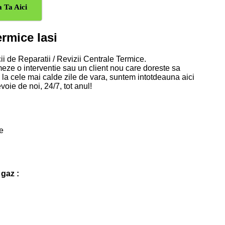
 Ta Aici
ermice Iasi
ii de Reparatii / Revizii Centrale Termice.
meze o interventie sau un client nou care doreste sa
a la cele mai calde zile de vara, suntem intotdeauna aici
voie de noi, 24/7, tot anul!
e
gaz :