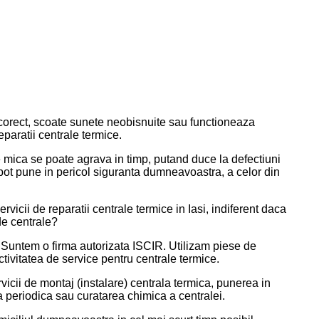
orect, scoate sunete neobisnuite sau functioneaza
paratii centrale termice.
 mica se poate agrava in timp, putand duce la defectiuni
pot pune in pericol siguranta dumneavoastra, a celor din
icii de reparatii centrale termice in Iasi, indiferent daca
de centrale?
 Suntem o firma autorizata ISCIR. Utilizam piese de
activitatea de service pentru centrale termice.
rvicii de montaj (instalare) centrala termica, punerea in
ca periodica sau curatarea chimica a centralei.