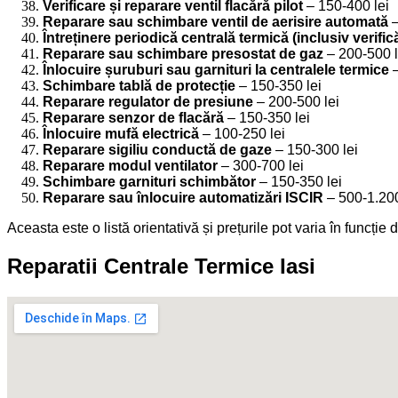
Verificare și reparare ventil flacără pilot
– 150-400 lei
Reparare sau schimbare ventil de aerisire automată
–
Întreținere periodică centrală termică (inclusiv verific
Reparare sau schimbare presostat de gaz
– 200-500 l
Înlocuire șuruburi sau garnituri la centralele termice
–
Schimbare tablă de protecție
– 150-350 lei
Reparare regulator de presiune
– 200-500 lei
Reparare senzor de flacără
– 150-350 lei
Înlocuire mufă electrică
– 100-250 lei
Reparare sigiliu conductă de gaze
– 150-300 lei
Reparare modul ventilator
– 300-700 lei
Schimbare garnituri schimbător
– 150-350 lei
Reparare sau înlocuire automatizări ISCIR
– 500-1.200
Aceasta este o listă orientativă și prețurile pot varia în funcție
Reparatii Centrale Termice Iasi