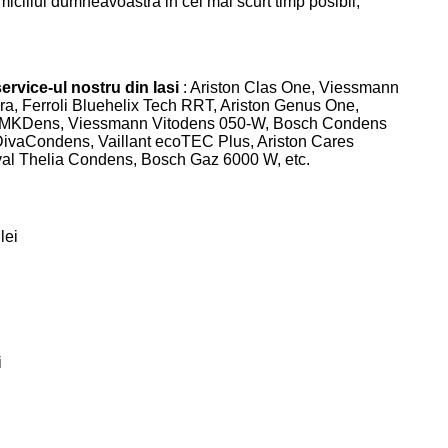
iciliul dumneavoastra in cel mai scurt timp posibil,
ervice-ul nostru din Iasi
: Ariston Clas One, Viessmann
a, Ferroli Bluehelix Tech RRT, Ariston Genus One,
n MKDens, Viessmann Vitodens 050-W, Bosch Condens
 DivaCondens, Vaillant ecoTEC Plus, Ariston Cares
al Thelia Condens, Bosch Gaz 6000 W, etc.
lei
i