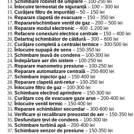
Schimbare robinet de umplere
– 100-250 lei
Înlocuire termostat de siguranță
– 100 – 300 lei
Curățare filtru de impurități
– 50 – 150 lei
Reparare clapetă de evacuare
– 150 – 350 lei
Reparare/schimbare ventil de gaz
– 200 – 500 lei
Reparare modul electronic
– 400 -1.200 lei
Refacere conexiuni electrice centrale
– 150 – 400 lei
Detartraj schimbător de căldură
– 300 – 600 lei
Curățare completă a centralei termice
– 300-500 lei
Înlocuire supapă de sens
– 150-350 lei
Schimbare țeavă de condens
– 100-300 lei
Îndepărtare aer din sistem
– 100-250 lei
Reparare manometru presiune
– 100-250 lei
Reparare automatizare centrală
– 250-800 lei
Schimbare injector gaz
– 150-400 lei
Reparare clapetă anti-retur
– 100-250 lei
Înlocuire filtru de gaz
– 100-300 lei
Schimbare electrod aprindere
– 150-300 lei
Curățare coș de evacuare gaze arse
– 200-400 lei
Înlocuire ventil termic
– 150-400 lei
Reparare schimbător secundar
– 300-600 lei
Verificare și recalibrare presostat de aer
– 150-350 lei
Desfundare țevi de condens
– 100-300 lei
Schimbare turbină apă
– 200-400 lei
Schimbare senzor de presiune
– 150-350 lei